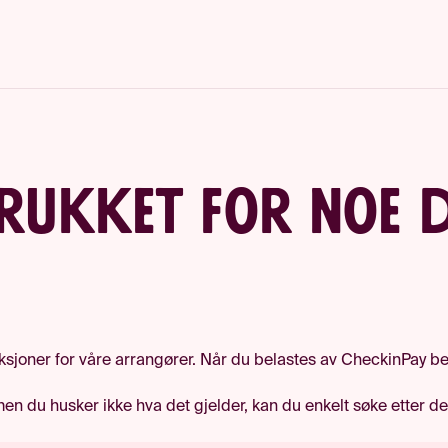
trukket for noe d
aksjoner for våre arrangører. Når du belastes av CheckinPay be
men du husker ikke hva det gjelder, kan du enkelt søke etter d